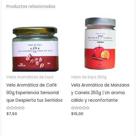
Productos relacionados
Velas Aromáticas de Soya
Velas de Soya 250g
Vela Aromática de Café
Vela Aromática de Manzana
90g Experiencia Sensorial
y Canela 250g | Un aroma
que Despierta tus Sentidos
cálido y reconfortante
Valorado
$
7,50
Valorado
$
15,00
con
con
0
0
de
de
5
5