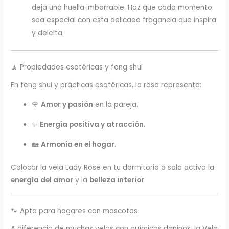
deja una huella imborrable. Haz que cada momento
sea especial con esta delicada fragancia que inspira
y deleita.
🧘 Propiedades esotéricas y feng shui
En feng shui y prácticas esotéricas, la rosa representa:
🌹
Amor y pasión
en la pareja.
✨
Energía positiva y atracción
.
🏡
Armonía en el hogar
.
Colocar la vela Lady Rose en tu dormitorio o sala activa la
energía del amor
y la
belleza interior
.
🐾 Apta para hogares con mascotas
A diferencia de muchas velas con químicos dañinos, la Vela