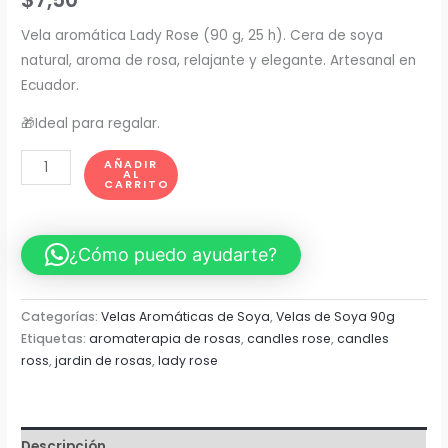
Vela aromática Lady Rose (90 g, 25 h). Cera de soya
natural, aroma de rosa, relajante y elegante. Artesanal en
Ecuador.
🎁Ideal para regalar.
Vela
AÑADIR
AL
Aromática
CARRITO
Lady
Rose
¿Cómo puedo ayudarte?
90g
|
Aroma
Categorías:
Velas Aromáticas de Soya
,
Velas de Soya 90g
Elegante,
Etiquetas:
aromaterapia de rosas
,
candles rose
,
candles
Sofisticado
ross
,
jardin de rosas
,
lady rose
y
Poderoso
cantidad
Descripción