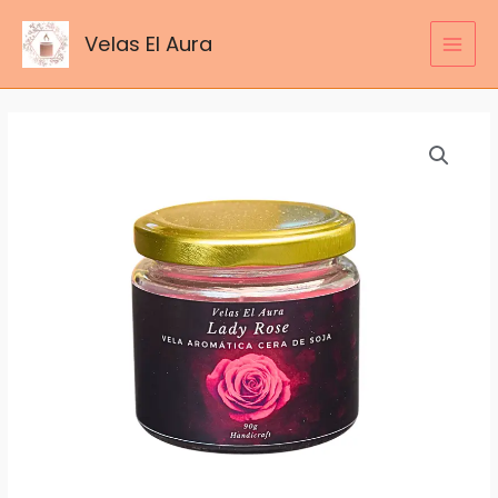
Ir
al
Velas El Aura
MAI
contenido
MEN