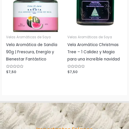
Velas Aromáticas de Soya
Velas Aromáticas de Soya
Vela Aromática de Sandía
Vela Aromática Christmas
90g | Frescura, Energía y
Tree – 1 Calidez y Magia
Bienestar Fantástico
para una increíble navidad
Valorado
$
7,50
Valorado
$
7,50
con
con
0
0
de
de
5
5