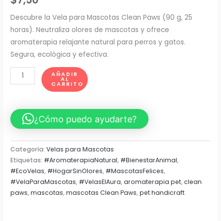
Descubre la Vela para Mascotas Clean Paws (90 g, 25
horas). Neutraliza olores de mascotas y ofrece
aromaterapia relajante natural para perros y gatos.
Segura, ecológica y efectiva.
Vela
AÑADIR
AL
para
CARRITO
Mascotas
Clean
¿Cómo puedo ayudarte?
Paws
–
Aromaterapia
Categoría:
Velas para Mascotas
Natural
Etiquetas:
#AromaterapiaNatural
,
#BienestarAnimal
,
y
#EcoVelas
,
#HogarSinOlores
,
#MascotasFelices
,
#VelaParaMascotas
,
#VelasElAura
,
aromaterapia pet
,
clean
purificadora
paws
,
mascotas
,
mascotas Clean Paws
,
pet handicraft
(90g)
cantidad