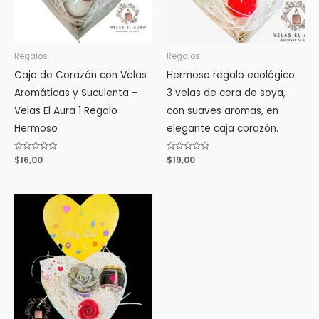
Regalos
Regalos
Caja de Corazón con Velas
Hermoso regalo ecológico:
Aromáticas y Suculenta –
3 velas de cera de soya,
Velas El Aura 1 Regalo
con suaves aromas, en
Hermoso
elegante caja corazón.
Valorado
$
16,00
Valorado
$
19,00
con
con
0
0
de
de
5
5