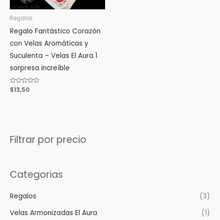
Regalos
Regalo Fantástico Corazón
con Velas Aromáticas y
Suculenta – Velas El Aura 1
sorpresa increíble
Valorado
$
13,50
con
0
de
5
Filtrar por precio
Categorias
Regalos
(3)
Velas Armonizadas El Aura
(1)